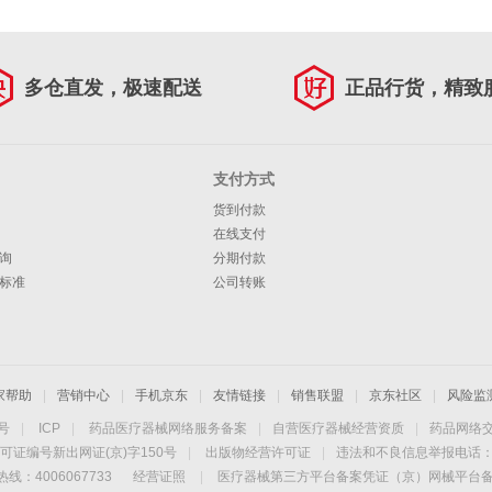
多仓直发，极速配送
正品行货，精致
支付方式
货到付款
在线支付
询
分期付款
标准
公司转账
家帮助
|
营销中心
|
手机京东
|
友情链接
|
销售联盟
|
京东社区
|
风险监
4号
|
ICP
|
药品医疗器械网络服务备案
|
自营医疗器械经营资质
|
药品网络
可证编号新出网证(京)字150号
|
出版物经营许可证
|
违法和不良信息举报电话：40
线：4006067733
经营证照
|
医疗器械第三方平台备案凭证（京）网械平台备字（