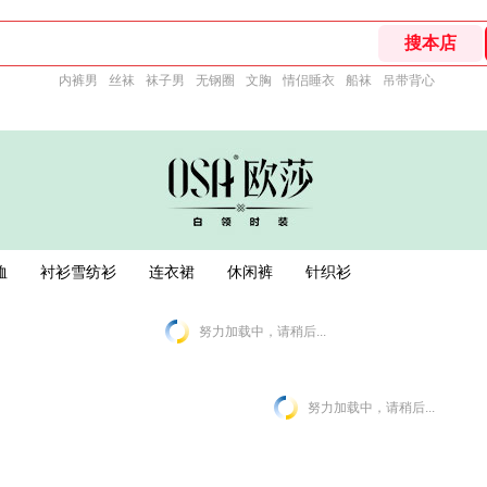
内裤男
丝袜
袜子男
无钢圈
文胸
情侣睡衣
船袜
吊带背心
恤
衬衫雪纺衫
连衣裙
休闲裤
针织衫
努力加载中，请稍后...
努力加载中，请稍后...