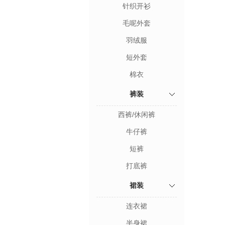
针织开衫
毛呢外套
羽绒服
短外套
棉衣
裤装
西裤/休闲裤
牛仔裤
短裤
打底裤
裙装
连衣裙
半身裙