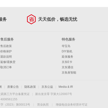
服务
天天低价，畅选无忧
售后服务
特色服务
售后政策
夺宝岛
价格保护
DIY装机
退款说明
延保服务
返修/退换货
京东E卡
取消订单
京东通信
京鱼座智能
测
|
质量公告
|
隐私政策
|
京东公益
|
Media & IR
交易第三方平台备案凭证
|
新出发京零 字第大120007号
06561155
2023）第00013号
|
营业执照
|
增值电信业务经营许可证