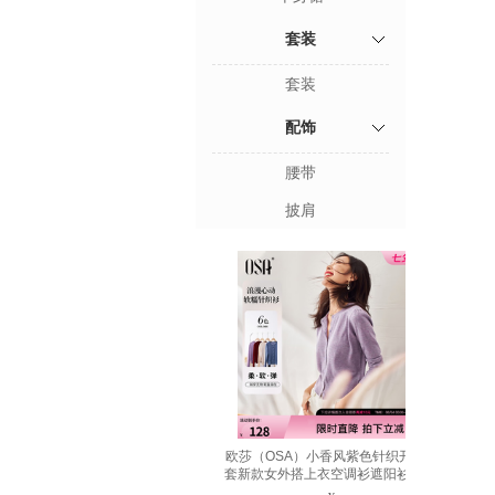
套装
套装
配饰
腰带
披肩
欧莎（OSA）小香风紫色针织开衫外
套新款女外搭上衣空调衫遮阳衫秋 浅
紫色 L