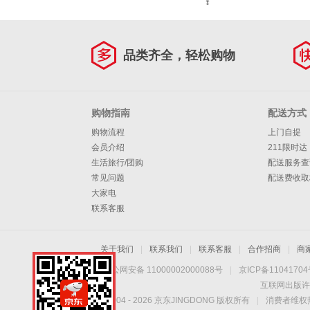
¥
品类齐全，轻松购物
购物指南
配送方式
购物流程
上门自提
会员介绍
211限时达
生活旅行/团购
配送服务查
常见问题
配送费收取
大家电
联系客服
关于我们
|
联系我们
|
联系客服
|
合作招商
|
商
京公网安备 11000002000088号
|
京ICP备1104170
互联网出版许
Copyright © 2004 -
2026
京东JINGDONG 版权所有
|
消费者维权热